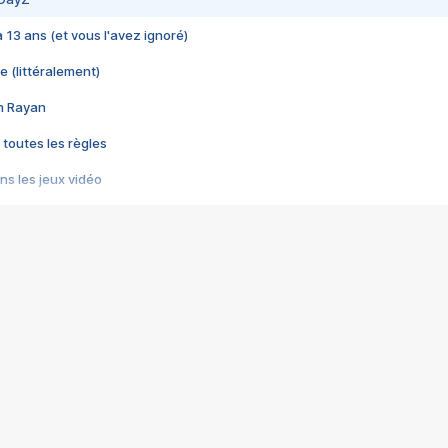
 a 13 ans (et vous l'avez ignoré)
e (littéralement)
im Rayan
 toutes les règles
s les jeux vidéo
us choquant de Rockstar ? - Le scandale BULLY
e plus moche de Steam
du RÊVE tourne au CAUCHEMAR
pendant 8 heures
it… à tort
umiliés par un jeu vidéo
ire - Final Fantasy 8