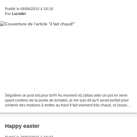
Publié le 06/06/2015 à 18:18
Par
Luciolet
Ségolène ce post est pour toi!!!! Au moment où j'allais jeter un pot en verre
ayant contenu de la purée de tomates, je me suis dit qu'il serait parfait pour
contenir des mixtures à mettre au frais! Il fait vraiment très chaud, et j'avais
envie de tester...
Happy easter