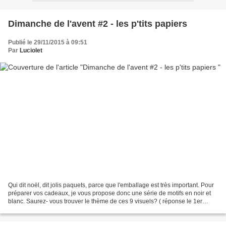
Dimanche de l'avent #2 - les p'tits papiers
Publié le 29/11/2015 à 09:51
Par
Luciolet
Qui dit noël, dit jolis paquets, parce que l'emballage est très important. Pour
préparer vos cadeaux, je vous propose donc une série de motifs en noir et
blanc. Saurez- vous trouver le thème de ces 9 visuels? ( réponse le 1er
décembre) making tape argent...