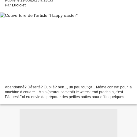
Publié le 29/03/2015 à 18:33
Par
Luciolet
Abandonné? Déserté? Oublié? ben..., un peu tout ça... Même constat pour la
machine à coudre... Mais (heureusement!) le weeck-end prochain, c'est
Pâques! J'ai eu envie de préparer des petites boîtes pour offrir quelques
bricoles. Biensûr, l'idée du lapin...