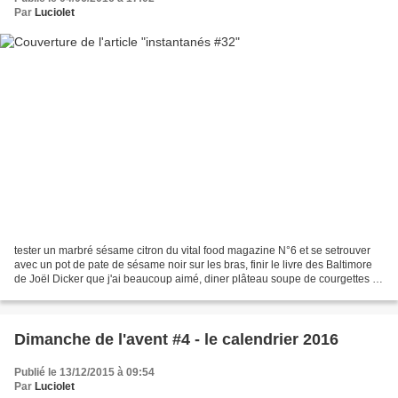
Par
Luciolet
tester un marbré sésame citron du vital food magazine N°6 et se setrouver
avec un pot de pate de sésame noir sur les bras, finir le livre des Baltimore
de Joël Dicker que j'ai beaucoup aimé, diner plâteau soupe de courgettes et
fraises, le retour des...
Dimanche de l'avent #4 - le calendrier 2016
Publié le 13/12/2015 à 09:54
Par
Luciolet