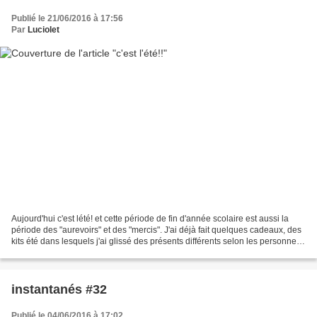
Publié le 21/06/2016 à 17:56
Par
Luciolet
Aujourd'hui c'est lété! et cette période de fin d'année scolaire est aussi la
période des "aurevoirs" et des "mercis". J'ai déjà fait quelques cadeaux, des
kits été dans lesquels j'ai glissé des présents différents selon les personnes
et les messages....
instantanés #32
Publié le 04/06/2016 à 17:02