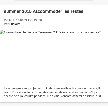
summer 2015 #accommoder les restes
Publié le 13/06/2015 à 22:36
Par
Luciolet
Il y a quelques temps, j'ai fait du tri dans ma malle à tissu (et oui, parfois, il
faut!). L'occasion de retrouver des trésors, de me rendre compte qu'il y a
encore de quoi coudre pendant 10 ans mais encore acheter des tisus, et de
constater que certains...