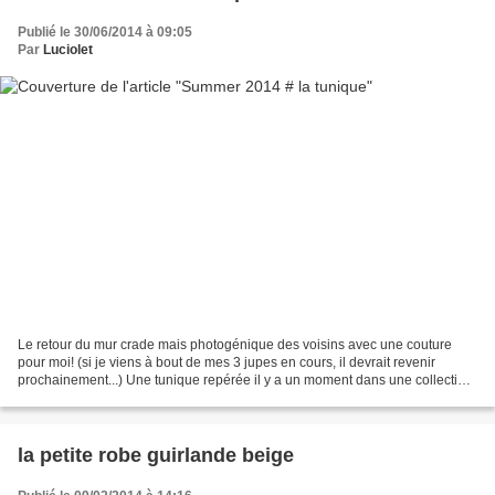
Publié le 30/06/2014 à 09:05
Par
Luciolet
Le retour du mur crade mais photogénique des voisins avec une couture
pour moi! (si je viens à bout de mes 3 jupes en cours, il devrait revenir
prochainement...) Une tunique repérée il y a un moment dans une collection
enfant, encore fallait-il trouver...
la petite robe guirlande beige