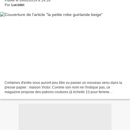
Publié le 09/02/2014 à 14:16
Par
Luciolet
Certaines d'entre vous auront peu être vu passer un nouveau venu dans la
presse papier : maison Victor. Comme son nom ne l'indique pas, ce
magazine propose des patrons coutures (à échelle 1!) pour femme
essentiellement, mais aussi pour homme et enfant,...