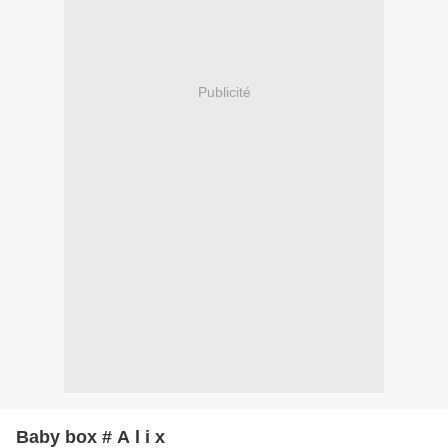
Publicité
Baby box # A l i x