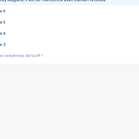
e 6
e 5
e 4
e 3
s créatrices de la VF !
e 2
e 1
e Mektoub My Love arrive enfin ! Rencontre avec Shaïn Boumedine et Sal
i : après Toni en famille
elle réalise le bouleversant Dites lui que je l'aime
ais ! Rencontre autour de Vie privée de Rebecca Zlotowski
 de Marguerite, Grave... Rencontre avec Ella Rumpf