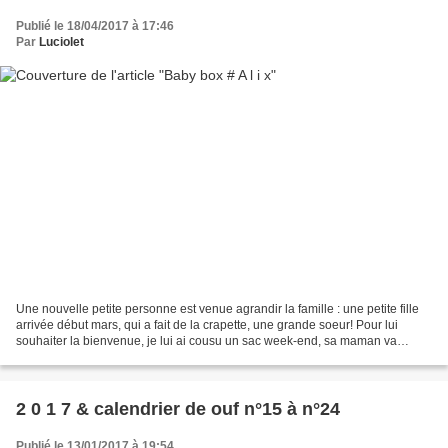
Publié le 18/04/2017 à 17:46
Par
Luciolet
Une nouvelle petite personne est venue agrandir la famille : une petite fille
arrivée début mars, qui a fait de la crapette, une grande soeur! Pour lui
souhaiter la bienvenue, je lui ai cousu un sac week-end, sa maman va
pouvoir y mettre un tas de choses,...
2 0 1 7 & calendrier de ouf n°15 à n°24
Publié le 13/01/2017 à 19:54