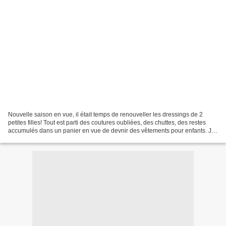
Nouvelle saison en vue, il était temps de renouveller les dressings de 2
petites filles! Tout est parti des coutures oubliées, des chuttes, des restes
accumulés dans un panier en vue de devnir des vêtements pour enfants. Je
me suis enfin décidée à mettre...