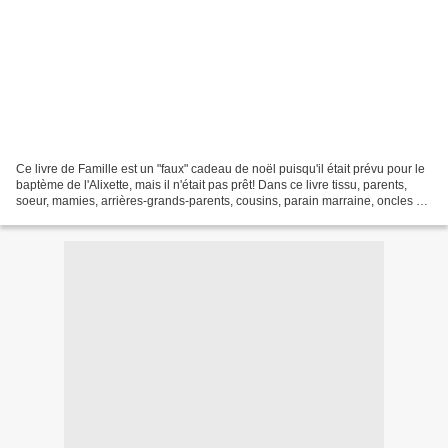
Ce livre de Famille est un "faux" cadeau de noël puisqu'il était prévu pour le
baptème de l'Alixette, mais il n'était pas prêt! Dans ce livre tissu, parents,
soeur, mamies, arrières-grands-parents, cousins, parain marraine, oncles et
tantes = toute la...