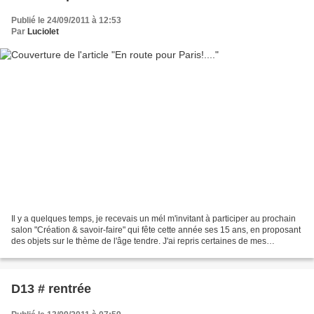
Publié le 24/09/2011 à 12:53
Par
Luciolet
Il y a quelques temps, je recevais un mél m'invitant à participer au prochain
salon "Création & savoir-faire" qui fête cette année ses 15 ans, en proposant
des objets sur le thème de l'âge tendre. J'ai repris certaines de mes
créations, elles sont maintenant...
D13 # rentrée