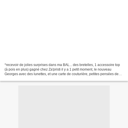
*recevoir de jolies surprises dans ma BAL... des bretelles, 1 accessoire top
(à pois en plus) gagné chez Za'pristi il y a 1 petit moment, le nouveau
Georges avec des lunettes, et une carte de couturière, petites pensées de
Sabine; *regarder les arbres...