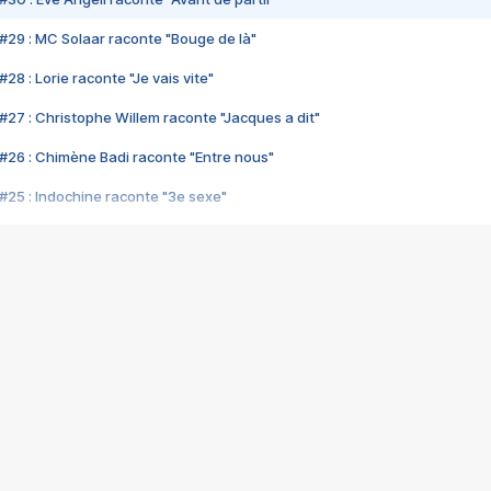
#29 : MC Solaar raconte "Bouge de là"
28 : Lorie raconte "Je vais vite"
#27 : Christophe Willem raconte "Jacques a dit"
#26 : Chimène Badi raconte "Entre nous"
#25 : Indochine raconte "3e sexe"
#24 : Zaho raconte "C'est chelou"
#23 : Patrick Bruel raconte "Au café des délices"
#22 : Kyo raconte "Le chemin"
#21 : Nolwenn Leroy raconte "Cassé"
#20 : Patrick Hernandez raconte "Born to be alive"
#19 : Lorie raconte "Près de moi"
#18 : Michael Jones raconte "A nos actes manqués" (avec Jean-Jacque