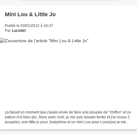
Mini Lou & Little Jo
Publié le 03/01/2012 à 18:37
Par
Luciolet
ça faisait un moment que j'avais envie de faire une poupée de "chiffon" et ce
patron m'a bien plu. Alors avec noël, je me suis laissée tenter et j'ai cousu 2
poupées, une little jo pour Joséphine et un mini Lou pour Louis(oui je me
suis pas foulé pour...