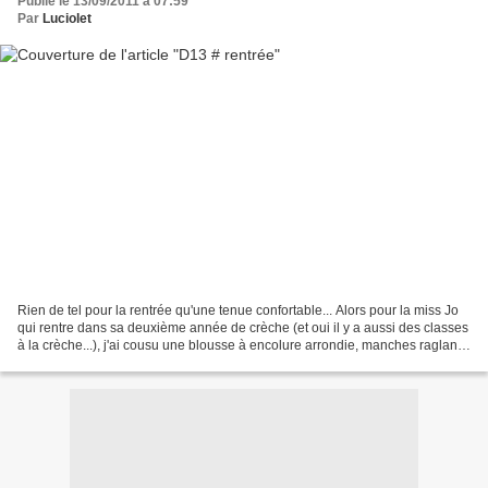
Publié le 13/09/2011 à 07:59
Par
Luciolet
Rien de tel pour la rentrée qu'une tenue confortable... Alors pour la miss Jo
qui rentre dans sa deuxième année de crèche (et oui il y a aussi des classes
à la crèche...), j'ai cousu une blousse à encolure arrondie, manches raglan.
Le gris très fonçé...