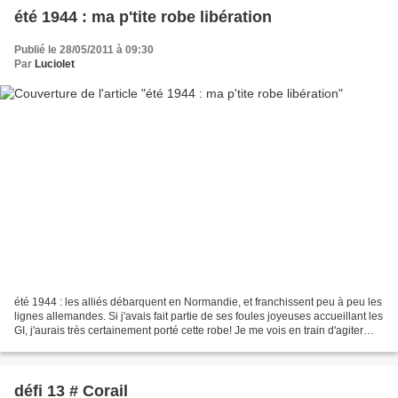
été 1944 : ma p'tite robe libération
Publié le 28/05/2011 à 09:30
Par
Luciolet
été 1944 : les alliés débarquent en Normandie, et franchissent peu à peu les
lignes allemandes. Si j'avais fait partie de ses foules joyeuses accueillant les
GI, j'aurais très certainement porté cette robe! Je me vois en train d'agiter
mon drapeau tricolore...
défi 13 # Corail