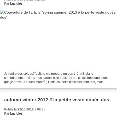
Par
Luciolet
Je rentre des soldes(Yes!), je me prépare un bon thé, m'installe
confortablement dans mon canap' et je poste!(et oui ça fait trop longtemps
que je ne vous ai rien montré!) Cette cousette n'est pas pour moi, mais
réalisée pour l'anniversaire de ma maman...
autumn winter 2012 # la petite veste nouée dos
Publié le 22/10/2012 à 08:35
Par
Luciolet