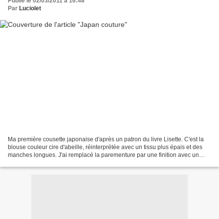
Publié le 02/03/2011 à 16:48
Par
Luciolet
Ma première cousette japonaise d'après un patron du livre Lisette. C'est la
blouse couleur cire d'abeille, réinterprétée avec un tissu plus épais et des
manches longues. J'ai remplacé la parementure par une finition avec un
biais ce qui agrandit légèrement...