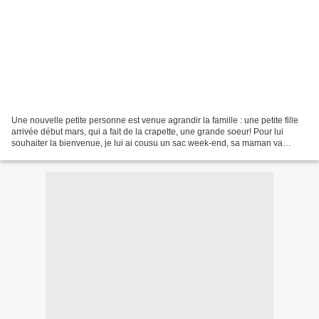
Une nouvelle petite personne est venue agrandir la famille : une petite fille
arrivée début mars, qui a fait de la crapette, une grande soeur! Pour lui
souhaiter la bienvenue, je lui ai cousu un sac week-end, sa maman va
pouvoir y mettre un tas de choses,...