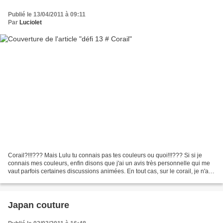
Publié le 13/04/2011 à 09:11
Par
Luciolet
Corail?!!!??? Mais Lulu tu connais pas tes couleurs ou quoi!!!??? Si si je
connais mes couleurs, enfin disons que j'ai un avis très personnelle qui me
vaut parfois certaines discussions animées. En tout cas, sur le corail, je n'ai
aucun doute, cette couleur...
Japan couture