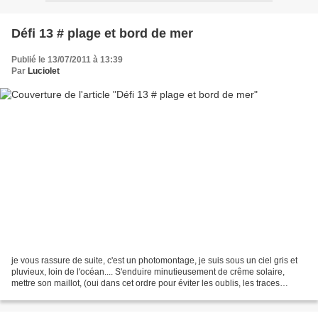
Défi 13 # plage et bord de mer
Publié le 13/07/2011 à 13:39
Par
Luciolet
je vous rassure de suite, c'est un photomontage, je suis sous un ciel gris et
pluvieux, loin de l'océan.... S'enduire minutieusement de crême solaire,
mettre son maillot, (oui dans cet ordre pour éviter les oublis, les traces
"essui-glace" dans le dos,...