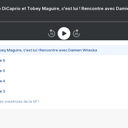
 DiCaprio et Tobey Maguire, c'est lui ! Rencontre avec Dam
bey Maguire, c'est lui ! Rencontre avec Damien Witecka
e 6
e 5
e 4
e 3
s créatrices de la VF !
e 2
e 1