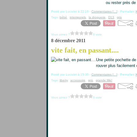
ou rester près de 
Posté par Luciolet à 22:16 -
Commentaires [
…
]
- Permalien [
Tags:
bébé
,
intemporels
,
la droguerie
,
D13
,
gris
Vous aimez ?
0 vote
8 décembre 2011
vite fait, en passant....
Une petite pochette de f
rouver plus facilement q
Posté par Luciolet à 15:35 -
Commentaires [
…
]
- Permalien [
Tags:
liberty
,
accessoire
,
gris
,
grande fille!
Vous aimez ?
0 vote