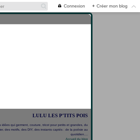
Connexion
+
Créer mon blog
LULU LES P'TITS POIS
 idées qui germent, couture, tricot pour petits et grandes, du
er, des motifs, des DIY, des instants captés : de la poésie au
quotidien....
Accueil du blog