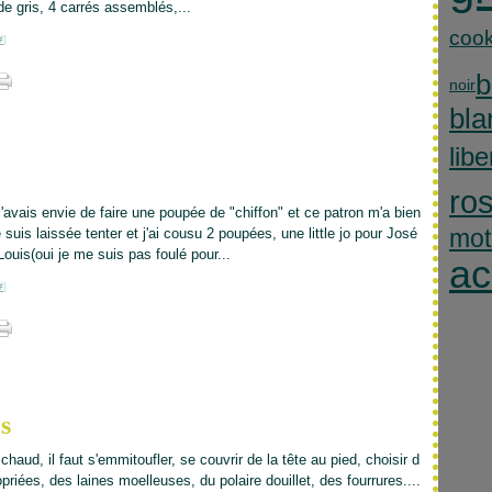
e gris, 4 carrés assemblés,...
cook
#
]
b
noir
bla
libe
ro
'avais envie de faire une poupée de "chiffon" et ce patron m'a bien
mot
 suis laissée tenter et j'ai cousu 2 poupées, une little jo pour José
Louis(oui je me suis pas foulé pour...
ac
#
]
s
chaud, il faut s'emmitoufler, se couvrir de la tête au pied, choisir d
riées, des laines moelleuses, du polaire douillet, des fourrures....