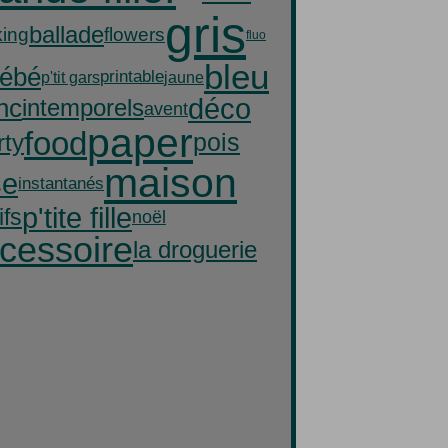
gris
ballade
ing
flowers
fluo
bleu
ébé
printable
p'tit gars
jaune
déco
nc
intemporels
avent
paper
food
rty
pois
maison
se
instantanés
p'tite fille
ifs
noël
cessoire
la droguerie