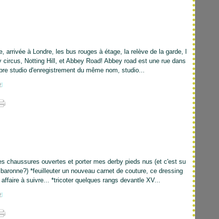
arrivée à Londre, les bus rouges à étage, la relève de la garde, l
ly circus, Notting Hill, et Abbey Road! Abbey road est une rue dans
lèbre studio d'enregistrement du même nom, studio...
#
]
es chaussures ouvertes et porter mes derby pieds nus (et c'est su
a baronne?) *feuilleuter un nouveau carnet de couture, ce dressing
, affaire à suivre... *tricoter quelques rangs devantle XV...
#
]