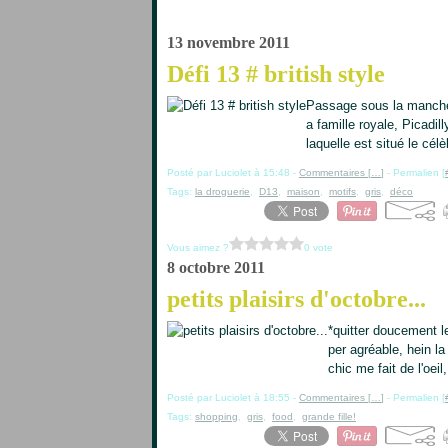
13 novembre 2011
Défi 13 # british style
Passage sous la manche, 
a famille royale, Picadil
laquelle est situé le cé
Posté par Luciolet à 15:48 -
Commentaires [
…
]
- Permalien [
Tags:
la droguerie
,
D13
,
maison
,
motifs
,
gris
,
déco
Vous aimez ?
0 vote
8 octobre 2011
petits plaisirs d'octobre...
*quitter doucement l
per agréable, hein l
chic me fait de l'oeil
Posté par Luciolet à 18:55 -
Commentaires [
…
]
- Permalien [
Tags:
shopping
,
gris
,
food
,
grande fille!