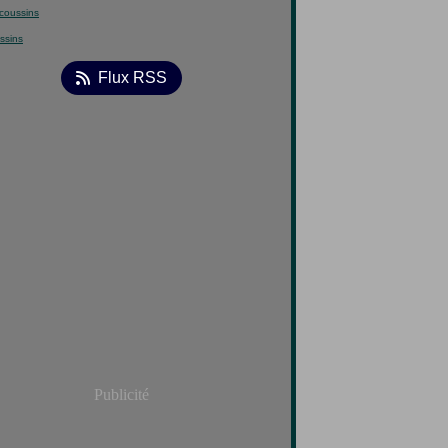
ssins
Flux RSS
Publicité