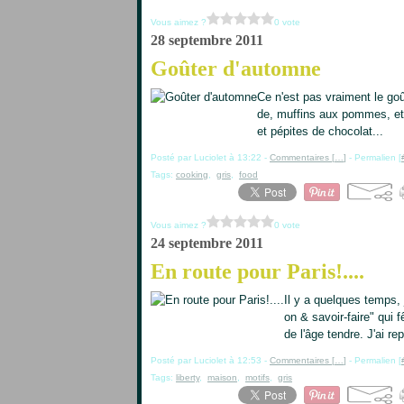
Vous aimez ?
0 vote
28 septembre 2011
Goûter d'automne
Ce n'est pas vraiment le go
de, muffins aux pommes, et
et pépites de chocolat...
Posté par Luciolet à 13:22 -
Commentaires [
…
]
- Permalien [
Tags:
cooking
,
gris
,
food
Vous aimez ?
0 vote
24 septembre 2011
En route pour Paris!....
Il y a quelques temps, 
on & savoir-faire" qui
de l'âge tendre. J'ai r
Posté par Luciolet à 12:53 -
Commentaires [
…
]
- Permalien [
Tags:
liberty
,
maison
,
motifs
,
gris