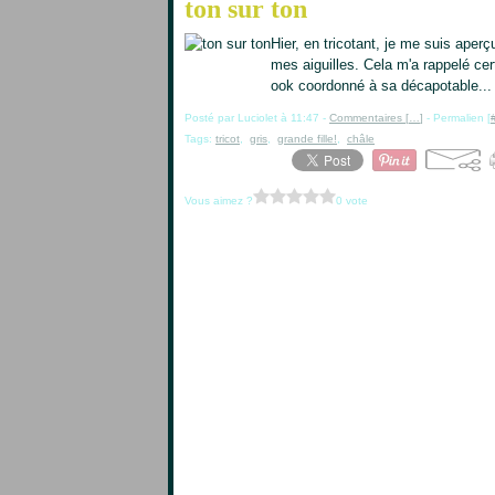
ton sur ton
Hier, en tricotant, je me suis aper
mes aiguilles. Cela m'a rappelé cert
ook coordonné à sa décapotable..
Posté par Luciolet à 11:47 -
Commentaires [
…
]
- Permalien [
Tags:
tricot
,
gris
,
grande fille!
,
châle
Vous aimez ?
0 vote