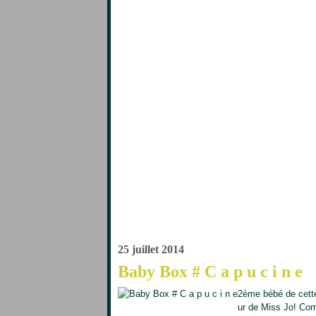
25 juillet 2014
Baby Box # C a p u c i n e
2ème bébé de cette 
ur de Miss Jo! Com