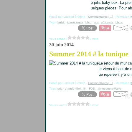
e jolis baby box. La prem
uelques pièces. Pour abo
Posté par Luciolet à 08:44 -
Commentaires [
…
]
- Permalien [
Tags:
bébé
,
intemporels
,
bleu
,
gris
,
p'tit gars
,
blanc
Vous aimez ?
0 vote
30 juin 2014
Summer 2014 # la tunique
Le retour du mur c
je viens à bout de 
ue repérée il y a un
Posté par Luciolet à 09:05 -
Commentaires [
…
]
- Permalien [
Tags:
gris
,
grande fille!
,
lin
,
FDS
,
aimecommeMarie
Vous aimez ?
0 vote