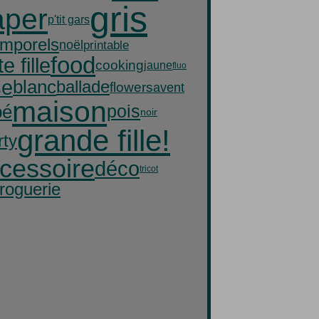
gris
aper
p'tit gars
emporels
noël
printable
food
te fille
cooking
jaune
fluo
se
blanc
ballade
flowers
avent
maison
bé
pois
noir
grande fille!
rty
cessoire
déco
tricot
droguerie