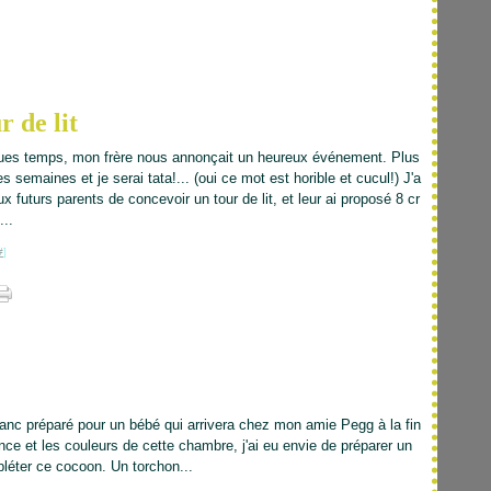
r de lit
ques temps, mon frère nous annonçait un heureux événement. Plus
 semaines et je serai tata!... (oui ce mot est horible et cucul!) J'a
x futurs parents de concevoir un tour de lit, et leur ai proposé 8 cr
...
#
]
t blanc préparé pour un bébé qui arrivera chez mon amie Pegg à la fin
nce et les couleurs de cette chambre, j'ai eu envie de préparer un
léter ce cocoon. Un torchon...