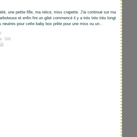
été, une petite fille, ma nièce, miss crapette. J'ai continué sur ma
rboteuse et enfin fini un gilet commencé il y a très très très longt
 neutres pour cette baby box prête pour une miss ou un...
#
]
ne
,
FDS