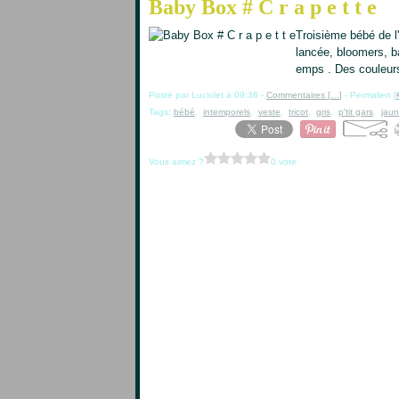
Baby Box # C r a p e t t e
Troisième bébé de l'
lancée, bloomers, ba
emps . Des couleurs
Posté par Luciolet à 09:36 -
Commentaires [
…
]
- Permalien [
Tags:
bébé
,
intemporels
,
veste
,
tricot
,
gris
,
p'tit gars
,
jau
Vous aimez ?
0 vote