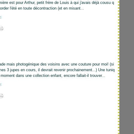
ière est pour Arthur, petit frère de Louis à qui j'avais déjà cousu q
rder l'été en toute décontraction (et en misant...
#
]
rade mais photogénique des voisins avec une couture pour moi! (si
mes 3 jupes en cours, il devrait revenir prochainement...) Une tuniq
 moment dans une collection enfant, encore fallait-il trouver...
#
]