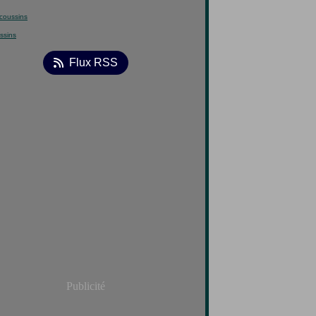
ssins
Flux RSS
Publicité