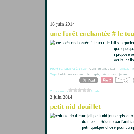
16 juin 2014
une forêt enchantée # le tou
Il y a quel
que quelques
i proposé au
oquis, et ils
Posté par Luciolet à 14:30 -
Commentaires [
…
]
- Permalien [
Tags:
bébé
,
accessoire
,
bleu
,
gris
,
déco
,
vert
,
jaune
Vous aimez ?
0 vote
2 juin 2014
petit nid douillet
un joli petit nid jaune gris e
du mois... Séduite par l'ambia
petit quelque chose pour comp