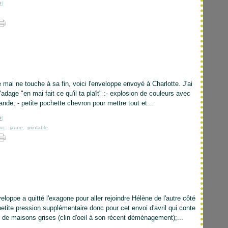
#
]
mai ne touche à sa fin, voici l'enveloppe envoyé à Charlotte. J'ai
'adage "en mai fait ce qu'il ta plaît" :- explosion de couleurs avec
lande; - petite pochette chevron pour mettre tout et...
#
]
nc
,
jaune
,
printable
loppe a quitté l'exagone pour aller rejoindre Hélène de l'autre côté
tite pression supplémentaire donc pour cet envoi d'avril qui conte
de de maisons grises (clin d'oeil à son récent déménagement);...