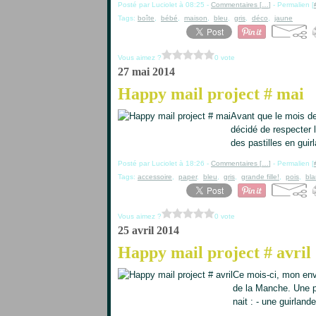
Posté par Luciolet à 08:25 -
Commentaires [
…
]
- Permalien [
Tags:
boîte
,
bébé
,
maison
,
bleu
,
gris
,
déco
,
jaune
Vous aimez ?
0 vote
27 mai 2014
Happy mail project # mai
Avant que le mois de 
décidé de respecter l
des pastilles en guir
Posté par Luciolet à 18:26 -
Commentaires [
…
]
- Permalien [
Tags:
accessoire
,
paper
,
bleu
,
gris
,
grande fille!
,
pois
,
bla
Vous aimez ?
0 vote
25 avril 2014
Happy mail project # avril
Ce mois-ci, mon enve
de la Manche. Une pe
nait : - une guirlan