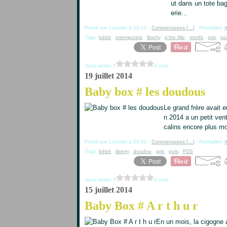
ut dans un tote ba
erie...
Posté par Luciolet à 10:12 -
Commentaires [
…
]
- Permalien [
Tags:
bébé
,
intemporels
,
liberty
,
p'tite fille
,
motifs
,
gris
,
po
Vous aimez ?
0 vote
19 juillet 2014
Baby box # les doudous
Le grand frère avait 
n 2014 a un petit ven
calins encore plus mo
Posté par Luciolet à 09:50 -
Commentaires [
…
]
- Permalien [
Tags:
bébé
,
liberty
,
doudou
,
gris
,
pois
,
FDS
Vous aimez ?
0 vote
15 juillet 2014
Baby Box # A r t h u r
En un mois, la cigogne 