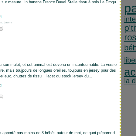
g sur mesure. lin banane France Duval Stalla tissu à pois La Drogu
p
#
]
int
is
,
jaune
p'ti
ro
bé
libe
eu son mulet, et cet animal est devenu un incontournable. La versio
ac
tre, mais toujpours de longues oreilles, toujours en jersey pour des
elleux. chuttes de tissu + lacet du stock jersey du...
la 
#
]
a apporté pas moins de 3 bébés autour de moi, de quoi préparer d