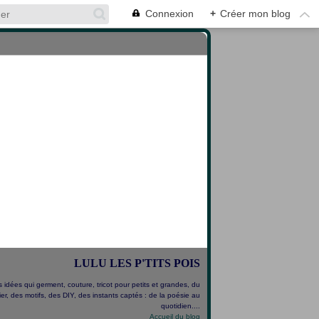
Connexion
+
Créer mon blog
LULU LES P'TITS POIS
 idées qui germent, couture, tricot pour petits et grandes, du
er, des motifs, des DIY, des instants captés : de la poésie au
quotidien....
Accueil du blog