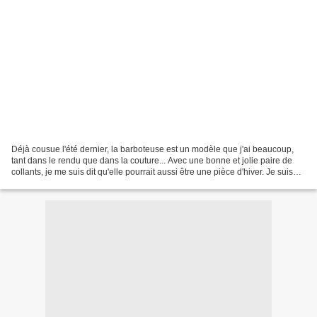
Déjà cousue l'été dernier, la barboteuse est un modèle que j'ai beaucoup,
tant dans le rendu que dans la couture... Avec une bonne et jolie paire de
collants, je me suis dit qu'elle pourrait aussi être une pièce d'hiver. Je suis
retombée sur ce qui aurait...