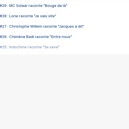
#29 : MC Solaar raconte "Bouge de là"
28 : Lorie raconte "Je vais vite"
#27 : Christophe Willem raconte "Jacques a dit"
#26 : Chimène Badi raconte "Entre nous"
#25 : Indochine raconte "3e sexe"
#24 : Zaho raconte "C'est chelou"
#23 : Patrick Bruel raconte "Au café des délices"
#22 : Kyo raconte "Le chemin"
#21 : Nolwenn Leroy raconte "Cassé"
#20 : Patrick Hernandez raconte "Born to be alive"
#19 : Lorie raconte "Près de moi"
#18 : Michael Jones raconte "A nos actes manqués" (avec Jean-Jacque