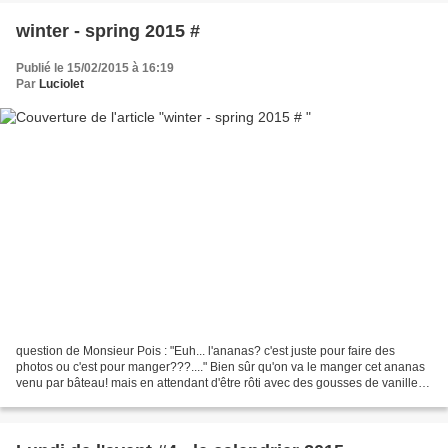
winter - spring 2015 #
Publié le 15/02/2015 à 16:19
Par
Luciolet
question de Monsieur Pois : "Euh... l'ananas? c'est juste pour faire des
photos ou c'est pour manger???...." Bien sûr qu'on va le manger cet ananas
venu par bâteau! mais en attendant d'être rôti avec des gousses de vanille, il
est parfait avec cette série...