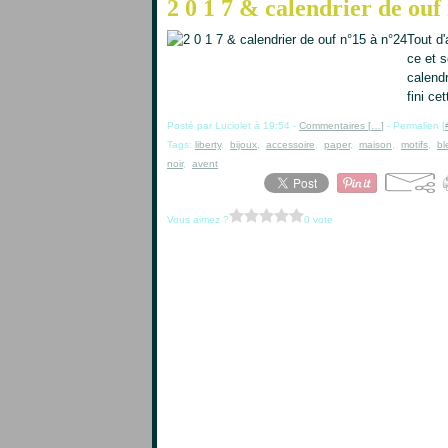
2 0 1 7 & calendrier de ouf
Tout d
ce et s
calend
fini cet
Posté par Luciolet à 19:54 -
Commentaires [
…
]
- Permalien [
Tags:
liberty
,
bijoux
,
accessoire
,
paper
,
maison
,
motifs
,
bl
noir
,
avent
Vous aimez ?
0 vote