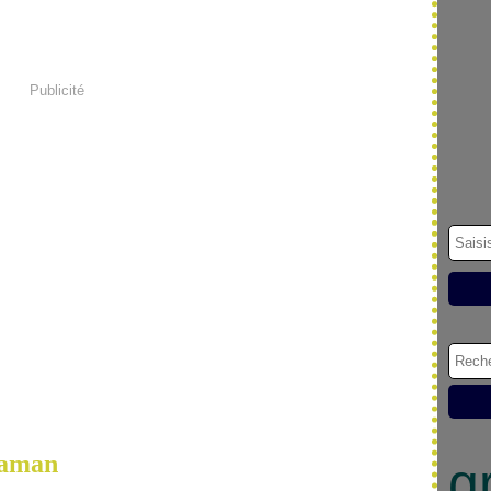
Publicité
maman
g