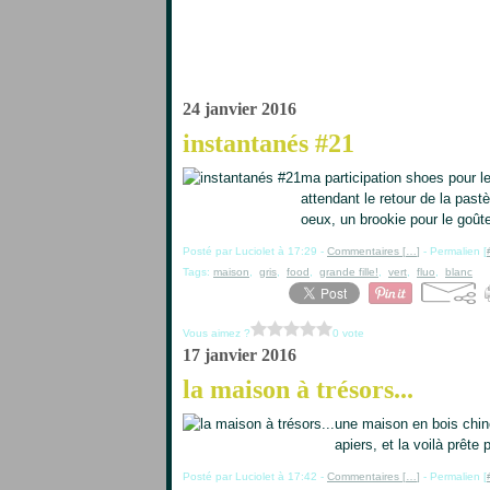
24 janvier 2016
instantanés #21
ma participation shoes pour l
attendant le retour de la pas
oeux, un brookie pour le goûte
Posté par Luciolet à 17:29 -
Commentaires [
…
]
- Permalien [
Tags:
maison
,
gris
,
food
,
grande fille!
,
vert
,
fluo
,
blanc
Vous aimez ?
0 vote
17 janvier 2016
la maison à trésors...
une maison en bois chiné
apiers, et la voilà prête 
Posté par Luciolet à 17:42 -
Commentaires [
…
]
- Permalien [