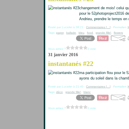
changement de mois! celui qui
pour le 52photoproject2016 de
Andrieu, prendre le temps en 
Posté par Luciolet à 08:21 -
Commentaires [
…
]
- Permalien [
Tags:
paper
,
ballade
,
bleu
,
food
,
grande fille!
,
flowers
Vous aimez ?
0 vote
31 janvier 2016
instantanés #22
ma participation flou pour le 
ayons du soleil dans la chambr
Posté par Luciolet à 21:40 -
Commentaires [
…
]
- Permalien [
Tags:
déco
,
grande fille!
,
blanc
Vous aimez ?
0 vote