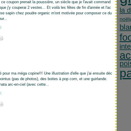
 ce coupon prenait la poussière, un siècle que je l'avait command
ue j'y couperai 2 vestes... Et voilà les fêtes de fin d'année et l'ac
la 
use sapin chez poudre organic m'ont motivée pour composer ce du
ur...
noël
t
bla
#
]
fo
int
ac
poi
p
é pour ma méga copine!!! Une illustration d'elle que j'ai ensuite déc
ointus (pas de photos), des boites à pop corn, et une guirlande.
nata arc-en-ciel (avec cette...
#
]