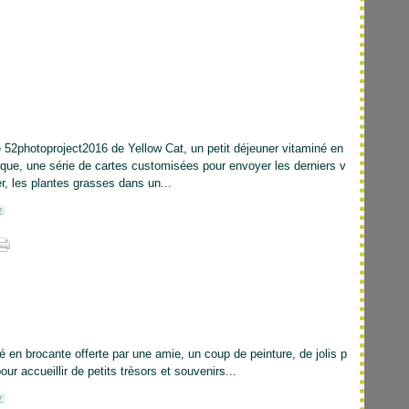
e 52photoproject2016 de Yellow Cat, un petit déjeuner vitaminé en
tèque, une série de cartes customisées pour envoyer les derniers v
r, les plantes grasses dans un...
#
]
 en brocante offerte par une amie, un coup de peinture, de jolis p
pour accueillir de petits trèsors et souvenirs...
#
]