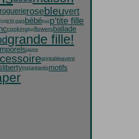
bleu
rose
vert
droguerie
p'tite fille
bébé
p'tit gars
noir
ricot
nc
ballade
cooking
flowers
fluo
grande fille!
od
emporels
jaune
cessoire
printable
avent
s
liberty
motifs
instantanés
aper