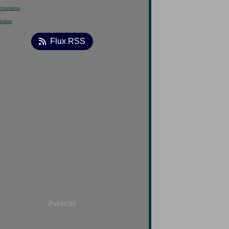
ssins
Flux RSS
Publicité