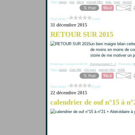
Tags:
paper
,
gris
,
déco
,
grande fille!
,
pois
,
rose
,
renard
Vous aimez ?
0 vote
31 décembre 2015
RETOUR SUR 2015
un bien maigre bilan cette
de moins en moins de cou
stoire de me motiver un 
Posté par Luciolet à 09:15 -
Commentaires [
…
]
- Permalien [
Tags:
paper
,
p'tite fille
,
p'tit gars
,
grande fille!
,
châle
Vous aimez ?
0 vote
22 décembre 2015
calendrier de ouf n°15 à n