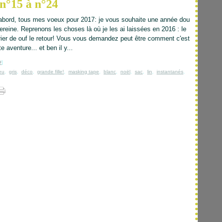
 n°15 à n°24
'abord, tous mes voeux pour 2017: je vous souhaite une année dou
ereine. Reprenons les choses là où je les ai laissées en 2016 : le
rier de ouf le retour! Vous vous demandez peut être comment c'est
te aventure... et ben il y...
#
]
eu
,
gris
,
déco
,
grande fille!
,
masking tape
,
blanc
,
noël
,
sac
,
lin
,
instantanés
,