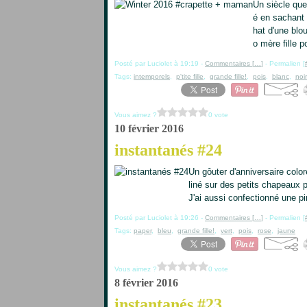
Un siècle que
é en sachant q
hat d'une blo
o mère fille po
Posté par Luciolet à 19:19 -
Commentaires [
…
]
- Permalien [
Tags:
intemporels
,
p'tite fille
,
grande fille!
,
pois
,
blanc
,
noir
Vous aimez ?
0 vote
10 février 2016
instantanés #24
Un gôuter d'anniversaire color
liné sur des petits chapeaux p
J'ai aussi confectionné une pi
Posté par Luciolet à 19:26 -
Commentaires [
…
]
- Permalien [
Tags:
paper
,
bleu
,
grande fille!
,
vert
,
pois
,
rose
,
jaune
Vous aimez ?
0 vote
8 février 2016
instantanés #23