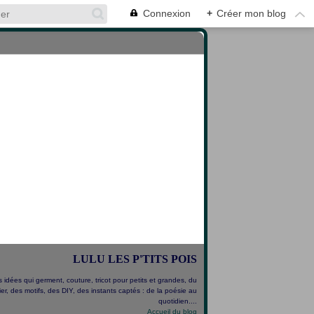
Connexion
+
Créer mon blog
LULU LES P'TITS POIS
 idées qui germent, couture, tricot pour petits et grandes, du
er, des motifs, des DIY, des instants captés : de la poésie au
quotidien....
Accueil du blog