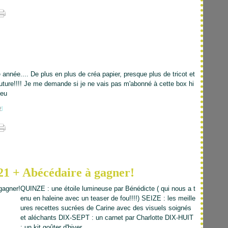
 année.... De plus en plus de créa papier, presque plus de tricot et
ture!!!! Je me demande si je ne vais pas m'abonné à cette box hi
peu
#
]
°21 + Abécédaire à gagner!
QUINZE : une étoile lumineuse par Bénédicte ( qui nous a t
enu en haleine avec un teaser de fou!!!!) SEIZE : les meille
ures recettes sucrées de Carine avec des visuels soignés
et aléchants DIX-SEPT : un carnet par Charlotte DIX-HUIT
: un kit goûter d'hiver...