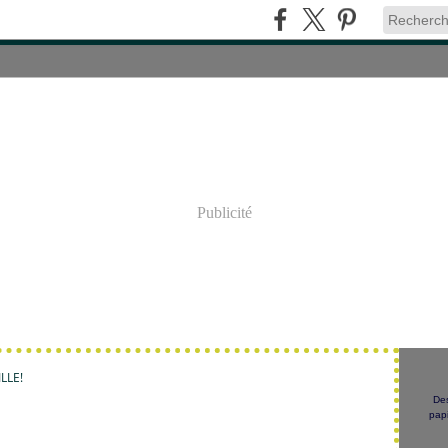
Publicité
LLE!
Des
papi