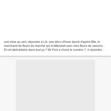
une mise au vert, répondre à Lili, une déco d'hiver épuré d'après fête, le
marchand de fleurs du marché qui m'attendait avec mes fleurs de saisons...
Et cet abécédaire dans tout ça ? Mr Pois a choisi le numéro 7, il rejoindra
Fanny! Merci à toutes pour...