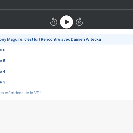
bey Maguire, c'est lui ! Rencontre avec Damien Witecka
e 6
e 5
e 4
e 3
s créatrices de la VF !
e 2
e 1
e Mektoub My Love arrive enfin ! Rencontre avec Shaïn Boumedine et Sal