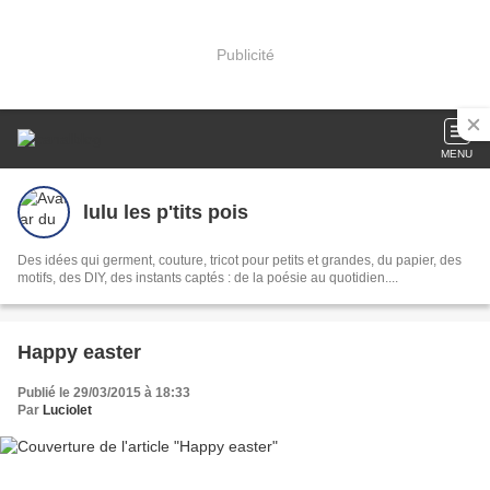
Publicité
MENU
lulu les p'tits pois
Des idées qui germent, couture, tricot pour petits et grandes, du papier, des
motifs, des DIY, des instants captés : de la poésie au quotidien....
Happy easter
Publié le 29/03/2015 à 18:33
Par
Luciolet