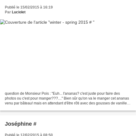
Publié le 15/02/2015 à 16:19
Par
Luciolet
question de Monsieur Pois : "Euh... l'ananas? c'est juste pour faire des
photos ou c'est pour manger???...." Bien sûr qu'on va le manger cet ananas
venu par bâteau! mais en attendant d'être rôti avec des gousses de vanille, il
est parfait avec cette série...
Joséphine #
Publié le 12/02/2015 à 08:50