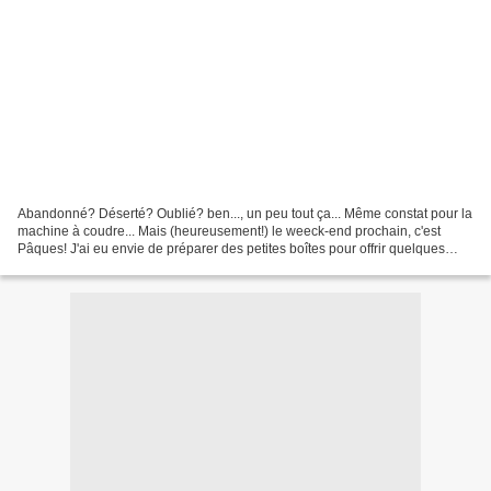
Abandonné? Déserté? Oublié? ben..., un peu tout ça... Même constat pour la
machine à coudre... Mais (heureusement!) le weeck-end prochain, c'est
Pâques! J'ai eu envie de préparer des petites boîtes pour offrir quelques
bricoles. Biensûr, l'idée du lapin...