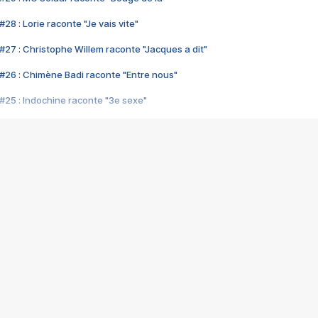
28 : Lorie raconte "Je vais vite"
#27 : Christophe Willem raconte "Jacques a dit"
#26 : Chimène Badi raconte "Entre nous"
#25 : Indochine raconte "3e sexe"
#24 : Zaho raconte "C'est chelou"
#23 : Patrick Bruel raconte "Au café des délices"
#22 : Kyo raconte "Le chemin"
#21 : Nolwenn Leroy raconte "Cassé"
#20 : Patrick Hernandez raconte "Born to be alive"
#19 : Lorie raconte "Près de moi"
#18 : Michael Jones raconte "A nos actes manqués" (avec Jean-Jacque
#17 : Khaled raconte "Aïcha"