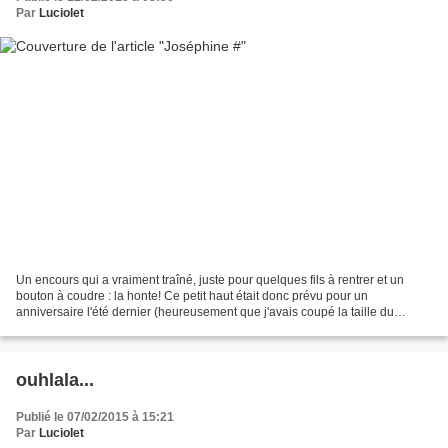
Par
Luciolet
Un encours qui a vraiment traîné, juste pour quelques fils à rentrer et un
bouton à coudre : la honte! Ce petit haut était donc prévu pour un
anniversaire l'été dernier (heureusement que j'avais coupé la taille du
dessus!). J'ai choisi un modèle simple...
ouhlala...
Publié le 07/02/2015 à 15:21
Par
Luciolet