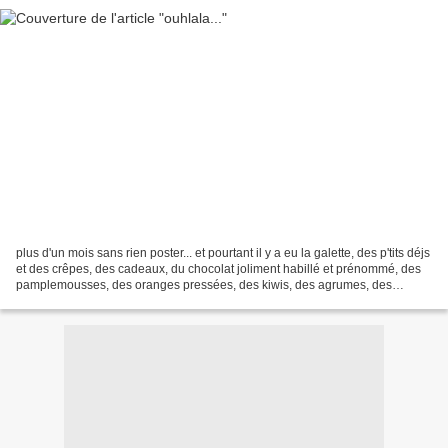
plus d'un mois sans rien poster... et pourtant il y a eu la galette, des p'tits déjs
et des crêpes, des cadeaux, du chocolat joliment habillé et prénommé, des
pamplemousses, des oranges pressées, des kiwis, des agrumes, des
bougies, une nouvelle lampe,...