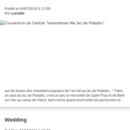
Publié le 04/07/2016 à 13:09
Par
Luciolet
sur les traces des chevaliers-paysans de l’an mil au lac de Paladru...* Faire
un saut au lac de Paladru, c'est un peu la rencontre de Saint-Trop et de Berk
sur mer au coeur de l'Isère, tant c'est le grand écart entre les personnes et
les lieux! L'endroit...
Wedding