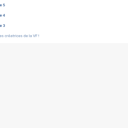
e 5
e 4
e 3
s créatrices de la VF !
e 2
e 1
e Mektoub My Love arrive enfin ! Rencontre avec Shaïn Boumedine et Sal
i : après Toni en famille
elle réalise le bouleversant Dites lui que je l'aime
ais ! Rencontre autour de Vie privée de Rebecca Zlotowski
 de Marguerite, Grave... Rencontre avec Ella Rumpf
 Les Rêveurs, un film intime sur la santé mentale