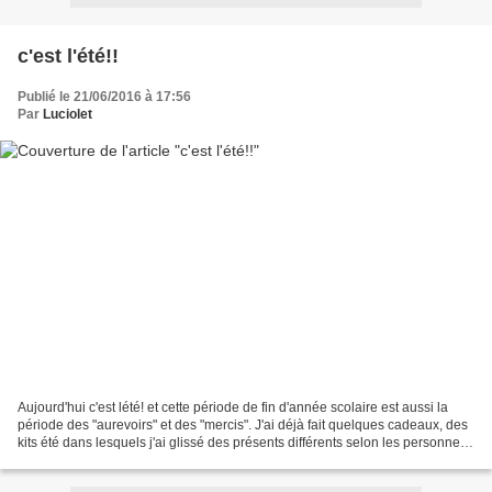
c'est l'été!!
Publié le 21/06/2016 à 17:56
Par
Luciolet
Aujourd'hui c'est lété! et cette période de fin d'année scolaire est aussi la
période des "aurevoirs" et des "mercis". J'ai déjà fait quelques cadeaux, des
kits été dans lesquels j'ai glissé des présents différents selon les personnes
et les messages....