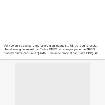
Voilà ce qui se cachait dans les premiers paquets.... UN : kit pour chocolat
chaud avec guimauves! par Carine DEUX : un masque par Anne TROIS :
bracelet plume par Claire QUATRE : un autre bracelet par Claire CINQ : un
lot de cartes et des petites choses...