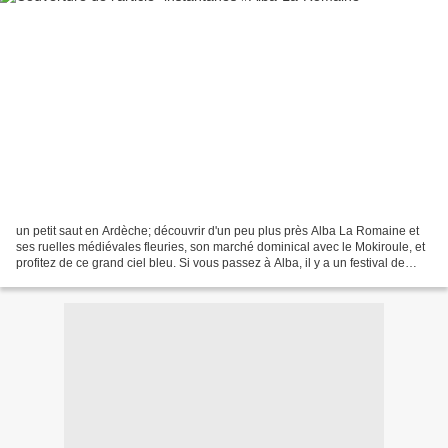
un petit saut en Ardèche; découvrir d'un peu plus près Alba La Romaine et
ses ruelles médiévales fleuries, son marché dominical avec le Mokiroule, et
profitez de ce grand ciel bleu. Si vous passez à Alba, il y a un festival de
cirque du 12 au 17 juilllet...