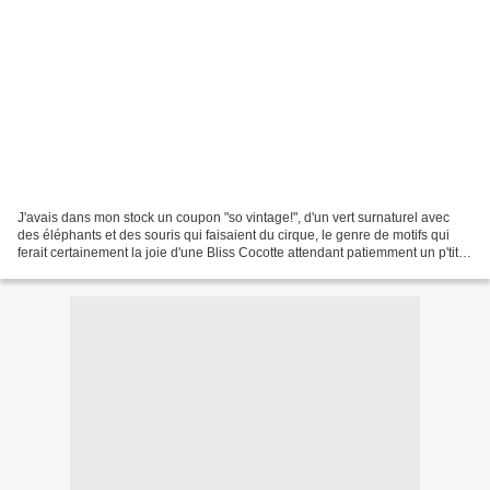
J'avais dans mon stock un coupon "so vintage!", d'un vert surnaturel avec
des éléphants et des souris qui faisaient du cirque, le genre de motifs qui
ferait certainement la joie d'une Bliss Cocotte attendant patiemment un p'tit
bonhomme pour cet automne....