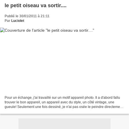
le petit oiseau va sortir....
Publié le 30/01/2011 à 21:11
Par
Luciolet
Pour un échange, j'ai travaillé sur un motif appareil photo. Il a d'abord fallu
trouver le bon appareil, un appareil avec du style, un côté vintage, une
gueule! Seulement une fois dessiné, je n'ai pas osée le peindre directement
sur le tissu, j'avais...