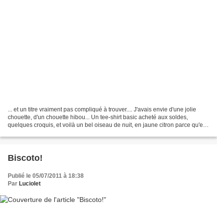
... et un titre vraiment pas compliqué à trouver.... J'avais envie d'une jolie
chouette, d'un chouette hibou... Un tee-shirt basic acheté aux soldes,
quelques croquis, et voilà un bel oiseau de nuit, en jaune citron parce qu'en
ce moment, cette couleur...
Biscoto!
Publié le 05/07/2011 à 18:38
Par
Luciolet