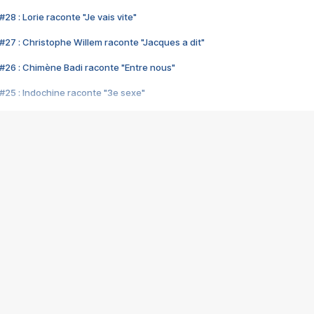
28 : Lorie raconte "Je vais vite"
#27 : Christophe Willem raconte "Jacques a dit"
#26 : Chimène Badi raconte "Entre nous"
#25 : Indochine raconte "3e sexe"
#24 : Zaho raconte "C'est chelou"
#23 : Patrick Bruel raconte "Au café des délices"
#22 : Kyo raconte "Le chemin"
#21 : Nolwenn Leroy raconte "Cassé"
#20 : Patrick Hernandez raconte "Born to be alive"
#19 : Lorie raconte "Près de moi"
#18 : Michael Jones raconte "A nos actes manqués" (avec Jean-Jacque
#17 : Khaled raconte "Aïcha"