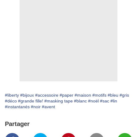
#liberty
#bijoux
#accessoire
#paper
#maison
#motifs
#bleu
#gris
#déco
#grande fille!
#masking tape
#blanc
#noël
#sac
#lin
#instantanés
#noir
#avent
Partager