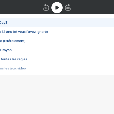
 DayZ
 a 13 ans (et vous l'avez ignoré)
e (littéralement)
im Rayan
 toutes les règles
s les jeux vidéo
us choquant de Rockstar ? - Le scandale BULLY
e plus moche de Steam
du RÊVE tourne au CAUCHEMAR
pendant 8 heures