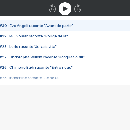
#30 : Eve Angeli raconte "Avant de partir"
#29 : MC Solaar raconte "Bouge de là"
28 : Lorie raconte "Je vais vite"
#27 : Christophe Willem raconte "Jacques a dit"
#26 : Chimène Badi raconte "Entre nous"
#25 : Indochine raconte "3e sexe"
#24 : Zaho raconte "C'est chelou"
#23 : Patrick Bruel raconte "Au café des délices"
#22 : Kyo raconte "Le chemin"
#21 : Nolwenn Leroy raconte "Cassé"