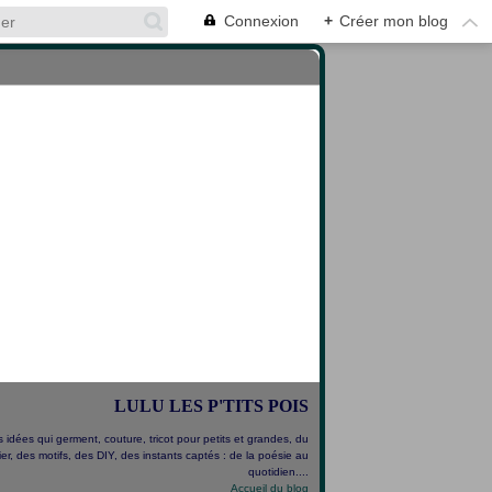
Connexion
+
Créer mon blog
LULU LES P'TITS POIS
 idées qui germent, couture, tricot pour petits et grandes, du
er, des motifs, des DIY, des instants captés : de la poésie au
quotidien....
Accueil du blog