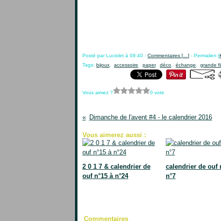
Posté par Luciolet à 09:40 -
Commentaires [
…
]
- Permalien [
Tags:
bijoux
,
accessoire
,
paper
,
déco
,
échange
,
grande fil
Vous aimez ?
0 vote
Dimanche de l'avent #4 - le calendrier 2016
Vous aimerez aussi :
2 0 1 7 & calendrier de
calendrier de ouf 
ouf n°15 à n°24
n°7
Commentaires