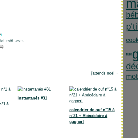
m
bé
p'ti
#
]
cook
le!
,
noël
,
avent
g
fluo
dé
j'attends noël
mot
instantanés #31
n°1 à
calendrier de ouf n°15 à
n°21 + Abécédaire à
gagner!