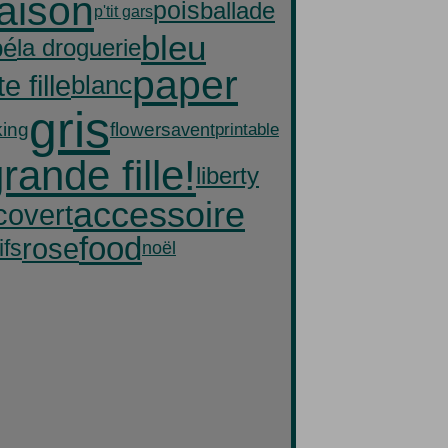
aison
pois
ballade
p'tit gars
bleu
bé
la droguerie
paper
te fille
blanc
gris
ing
flowers
avent
printable
rande fille!
liberty
accessoire
co
vert
food
rose
ifs
noël