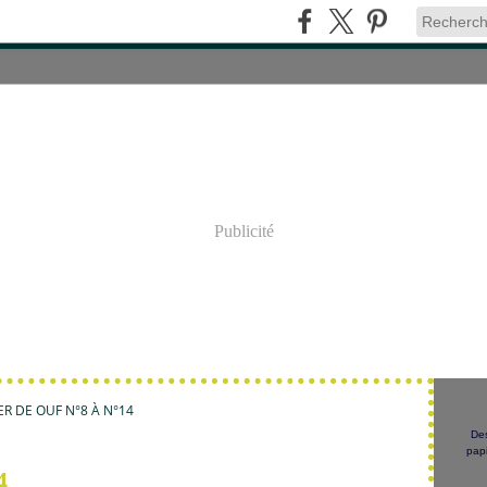
Publicité
R DE OUF N°8 À N°14
Des
papi
4