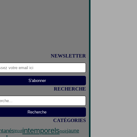
NEWSLETTER
RECHERCHE
CATÉGORIES
intemporels
antanés
jaune
noir
tricot