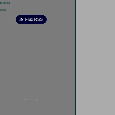
ssins
Flux RSS
Publicité