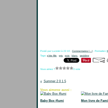
Posté par Luciolet à 22:10 -
Commentaires [
…
]
- Permalien [
Tags:
p'tite fille
,
gris
,
pois
,
blanc
,
wedding
Vous aimez ?
0 vote
Summer 2 0 1 5
Vous aimerez aussi :
Baby Box #lumi
Mon livre de Fami