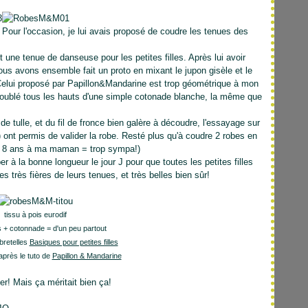
. Pour l'occasion, je lui avais proposé de coudre les tenues des
t une tenue de danseuse pour les petites filles. Après lui avoir
ous avons ensemble fait un proto en mixant le jupon gisèle et le
. Celui proposé par Papillon&Mandarine est trop géométrique à mon
 doublé tous les hauts d'une simple cotonade blanche, la même que
tulle, et du fil de fronce bien galère à découdre, l'essayage sur
) ont permis de valider la robe. Resté plus qu'à coudre 2 robes en
 en 8 ans à ma maman = trop sympa!)
er à la bonne longueur le jour J pour que toutes les petites filles
es très fières de leurs tenues, et très belles bien sûr!
tissu à pois eurodif
is + cotonnade = d'un peu partout
bretelles
Basiques pour petites filles
après le tuto de
Papillon & Mandarine
ller! Mais ça méritait bien ça!