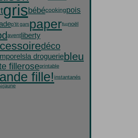
gris
t
bébé
pois
cooking
paper
lade
noël
p'tit gars
fluo
od
liberty
avent
cessoire
déco
bleu
la droguerie
emporels
te fille
rose
printable
ande fille!
instantanés
jaune
ir