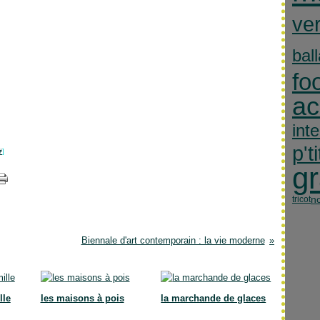
ver
bal
fo
ac
int
p'ti
#
]
gr
no
tricot
Biennale d'art contemporain : la vie moderne
lle
les maisons à pois
la marchande de glaces