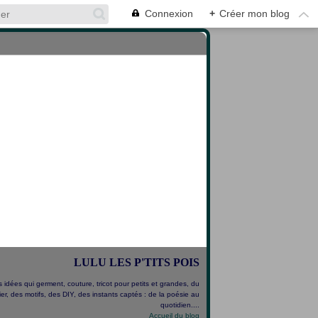
Connexion
+
Créer mon blog
LULU LES P'TITS POIS
 idées qui germent, couture, tricot pour petits et grandes, du
er, des motifs, des DIY, des instants captés : de la poésie au
quotidien....
Accueil du blog