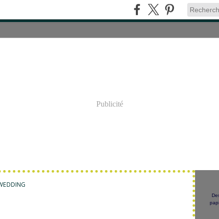
Publicité
WEDDING
Des
papi