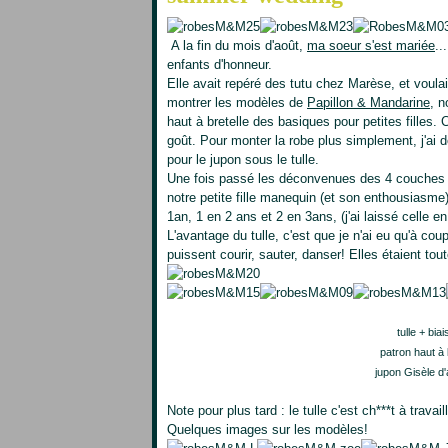
A la fin du mois d'août,
ma soeur s'est mariée
..
enfants d'honneur.
Elle avait repéré des tutu chez Marèse, et voulai
montrer les modèles de
Papillon & Mandarine
, n
haut à bretelle des basiques pour petites filles
goût. Pour monter la robe plus simplement, j'ai
pour le jupon sous le tulle.
Une fois passé les déconvenues des 4 couches de 
notre petite fille manequin (et son enthousiasme
1an, 1 en 2 ans et 2 en 3ans, (j'ai laissé celle
L'avantage du tulle, c'est que je n'ai eu qu'à coup
puissent courir, sauter, danser! Elles étaient tout
tulle + bia
patron haut à 
jupon Gisèle d'
Note pour plus tard : le tulle c'est ch***t à travai
Quelques images sur les modèles!