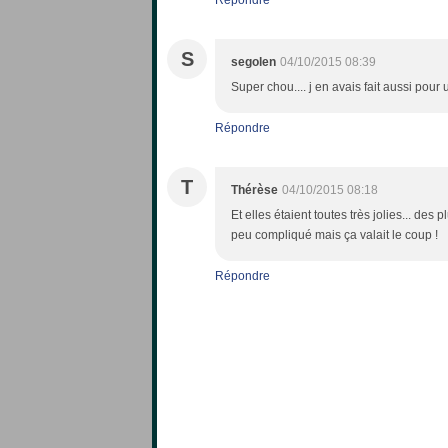
Répondre
S
segolen
04/10/2015 08:39
Super chou.... j en avais fait aussi pour 
Répondre
T
Thérèse
04/10/2015 08:18
Et elles étaient toutes très jolies... des p
peu compliqué mais ça valait le coup !
Répondre