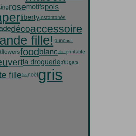
rose
pois
motifs
ing
aper
liberty
instantanés
accessoire
déco
lade
ande fille!
jaune
noir
food
blanc
flowers
t
printable
tricot
eu
vert
la droguerie
p'tit gars
gris
te fille
noël
fluo