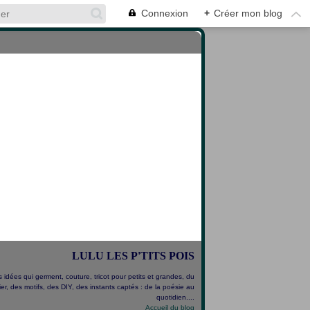
Connexion
+
Créer mon blog
LULU LES P'TITS POIS
 idées qui germent, couture, tricot pour petits et grandes, du
er, des motifs, des DIY, des instants captés : de la poésie au
quotidien....
Accueil du blog