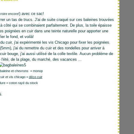
) avec ce sac!
croire encore!
rer un tas de trucs. J'ai de suite craqué sur ces baleines trouvées
 côté qui se combinaient parfaitement. De plus, la toile épaisse
Des poignées en cuir dans une teinte naturelle pour apporter une
er le fond, et voilà!
 cuir, j'ai expérimenté les vis Chicago pour fixer les poignées.
mm), j'ai du remettre du cuir et des rondelles pour arriver à
uir bouge, j'ai aussi utilisé de la colle textile. Aucun problème de
e l'été, de la plage, du marché, des vacances ...
 baleine et chevrons = monop
cuir et vis chicago =
déco cuir
lure = coton rayé du stock
é.