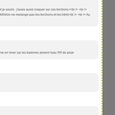
 je souris : j'avais aussi craquer sur ces torchons !<br /> <br />
14/04/on-ne-melange-pas-les-torchons-et-les.html)<br /> <br /> Au
e en hiver car les baleines aiment l'eau !!!!!! de pluie