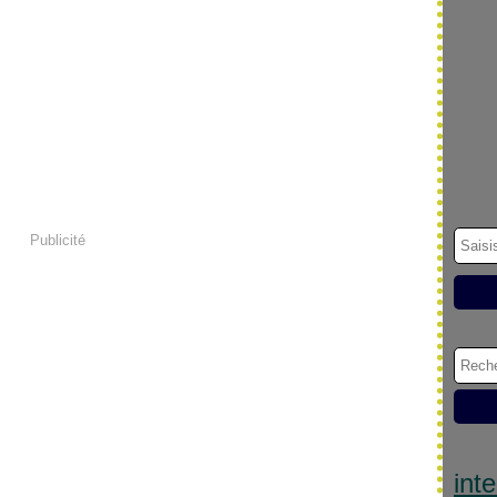
Publicité
int