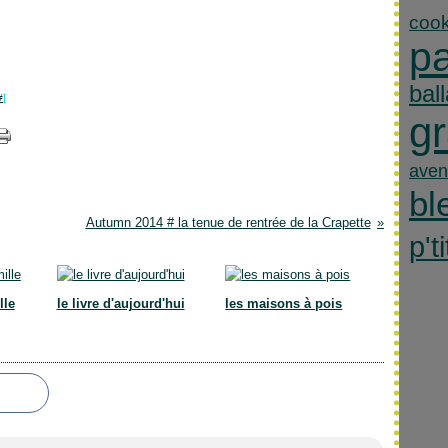
cook
p
bal
#
]
gr
aven
bl
Autumn 2014 # la tenue de rentrée de la Crapette
p'ti
lle
le livre d'aujourd'hui
les maisons à pois