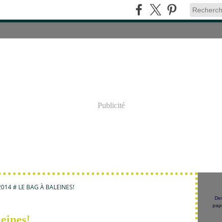
Publicité
14 # LE BAG À BALEINES!
Des
papi
eines!