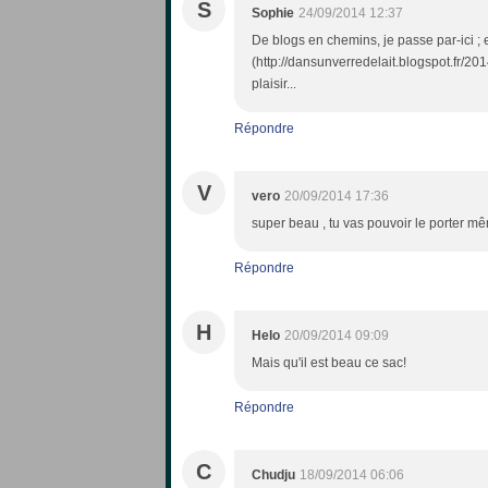
S
Sophie
24/09/2014 12:37
De blogs en chemins, je passe par-ici ; et
(http://dansunverredelait.blogspot.fr/20
plaisir...
Répondre
V
vero
20/09/2014 17:36
super beau , tu vas pouvoir le porter mêm
Répondre
H
Helo
20/09/2014 09:09
Mais qu'il est beau ce sac!
Répondre
C
Chudju
18/09/2014 06:06