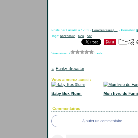
Posté par Luciolet à 17:32 -
Commentaires [
…
]
- Permalien [
Tags:
accessoire
,
bleu
,
sac
Vous aimez ?
0 vote
Punky Brewster
Vous aimerez aussi :
Baby Box #lumi
Mon livre de Fami
Commentaires
Ajouter un commentaire