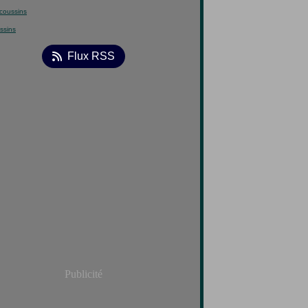
ssins
Flux RSS
Publicité