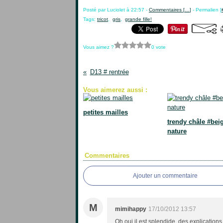
Posté par Luciolet à 22:57 -
Commentaires [
…
]
- Permalien [
Tags:
tricot
,
gris
,
grande fille!
Vous aimez ?
0 vote
D13 # rentrée
Vous aimerez aussi :
petites mailles
trendy châle #bei
nature
Commentaires
Ajouter un commentaire
M
mimihappy
17/10/2012 13:57
Oh oui il est splendide, des explications 