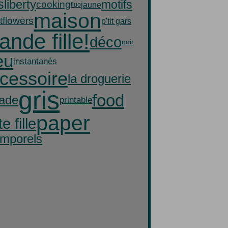
s
liberty
motifs
cooking
jaune
fluo
maison
flowers
t
p'tit gars
ande fille!
déco
noir
eu
instantanés
cessoire
la droguerie
gris
food
lade
printable
paper
te fille
emporels