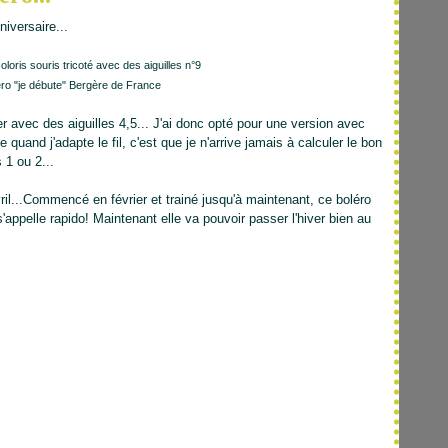
iversaire...
coloris souris tricoté avec des aiguilles n°9
ro "je débute" Bergère de France
 avec des aiguilles 4,5... J'ai donc opté pour une version avec
 quand j'adapte le fil, c'est que je n'arrive jamais à calculer le bon
 1 ou 2...
avril...Commencé en février et trainé jusqu'à maintenant, ce boléro
appelle rapido! Maintenant elle va pouvoir passer l'hiver bien au