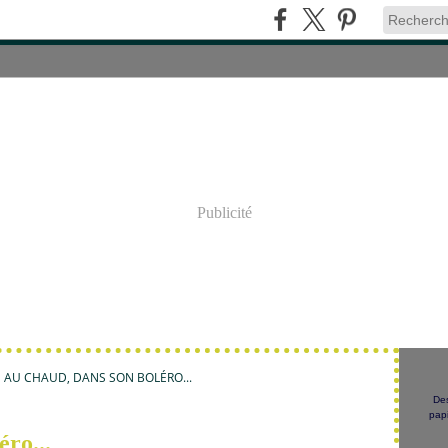
Publicité
N AU CHAUD, DANS SON BOLÉRO...
Des
papi
éro...