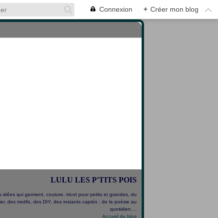
Connexion
+
Créer mon blog
LULU LES P'TITS POIS
 idées qui germent, couture, tricot pour petits et grandes, du
er, des motifs, des DIY, des instants captés : de la poésie au
quotidien....
Accueil du blog