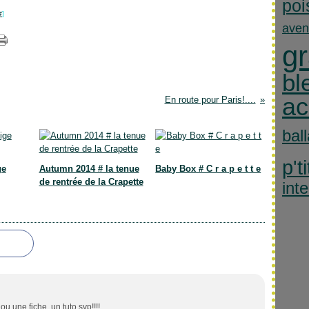
poi
#
]
aven
gr
bl
ac
En route pour Paris!....
bal
p'ti
ge
Autumn 2014 # la tenue
Baby Box # C r a p e t t e
de rentrée de la Crapette
int
ou une fiche, un tuto svp!!!!