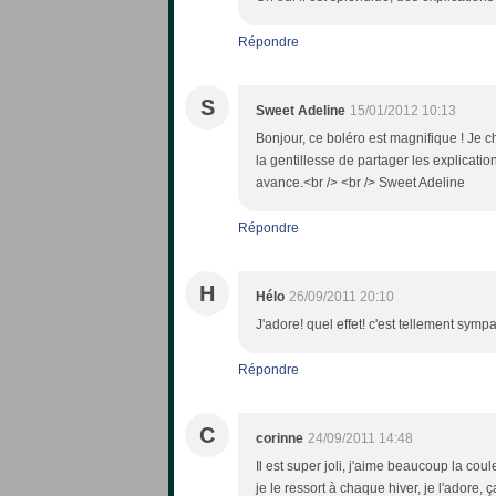
Répondre
S
Sweet Adeline
15/01/2012 10:13
Bonjour, ce boléro est magnifique ! Je 
la gentillesse de partager les explicati
avance.<br /> <br /> Sweet Adeline
Répondre
H
Hélo
26/09/2011 20:10
J'adore! quel effet! c'est tellement sym
Répondre
C
corinne
24/09/2011 14:48
Il est super joli, j'aime beaucoup la coule
je le ressort à chaque hiver, je l'adore, ç