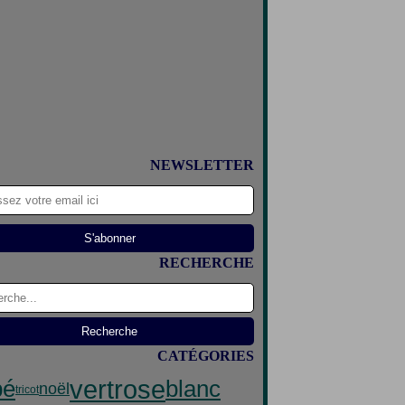
NEWSLETTER
RECHERCHE
CATÉGORIES
vert
rose
bé
blanc
noël
tricot