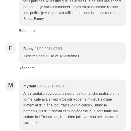
tous plus beaux les uns que les autres ! Je ne sais pas encore
par lequel je vais commencer... mais en plus comme ils sont
tout petits , je vais pouvoir utiliser mes nombreuses chutes !
Bises, Fanny
Répondre
F
Fanny
11/09/2011 07:54
Il est trop beau !! Je veux le même !
Répondre
M
myriam
04/09/2011 08:10
Allez, agitation du bocal à neurones (dimanche matin, pleine
forme, café avalé, yes !) Ce joli Roger le mulet, fils d'une
jument et d'un âne, pourrait avoir un cousin, Bruno le
bardeau, fils d'un cheval et d'une ânesse ? Je sors toute ma
culture là ! En tout cas, il est bien joli avec son petit foulard à
carreaux !