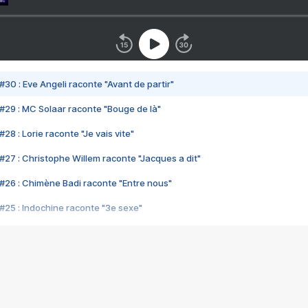
#30 : Eve Angeli raconte "Avant de partir"
#29 : MC Solaar raconte "Bouge de là"
28 : Lorie raconte "Je vais vite"
#27 : Christophe Willem raconte "Jacques a dit"
#26 : Chimène Badi raconte "Entre nous"
#25 : Indochine raconte "3e sexe"
#24 : Zaho raconte "C'est chelou"
#23 : Patrick Bruel raconte "Au café des délices"
#22 : Kyo raconte "Le chemin"
#21 : Nolwenn Leroy raconte "Cassé"