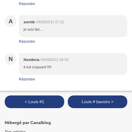
Répondre
A
aurelie
04/09/2011 07:22
je suis fan....
Répondre
N
Neediena
04/09/2011 06:50
Il est craquant !!!!!
Répondre
< Louis #1
Louis # bavoirs >
Hébergé par Canalblog
Top articles