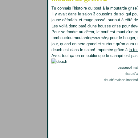
Tu connais l'histoire du pouf à la moutarde grise
Il y avait dans le salon 3 coussins de sol qui p
jaune défraîchi et rouge passé, surtout à côté d
Les voilà donc paré d'une housse grise pour deve
Pour se fondre au décor, le pouf est muni d'un pa
tombouctou moutarde
pour le bouger, 
(merci Hélo)
jour, quand on sera grand et surtout qu'on aura 
deuch est dans le salon! Imprimée grâce à
la te
Avec tout ça on en oublie que le canapé est pas
passepoil mai
tissu d'
deuch' maison imprimée