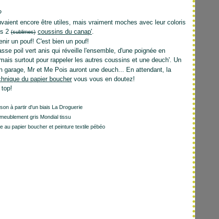
?
ouvaient encore être utiles, mais vraiment moches avec leur coloris
es 2
coussins du canap'
.
(sublimes)
nir un pouf! C'est bien un pouf!
sse poil vert anis qui réveille l'ensemble, d'une poignée en
mais surtout pour rappeler les autres coussins et une deuch'. Un
un garage, Mr et Me Pois auront une deuch... En attendant, la
chnique du papier boucher
vous vous en doutez!
 top!
son à partir d'un biais La Droguerie
ameublement gris Mondial tissu
 au papier boucher et peinture textile pébéo