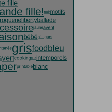
te fille
ande fille!
motifs
noir
droguerie
liberty
ballade
cessoire
avent
jaune
aison
bébé
p'tit gars
gris
bleu
food
antanés
vert
s
intemporels
cooking
fluo
aper
blanc
printable