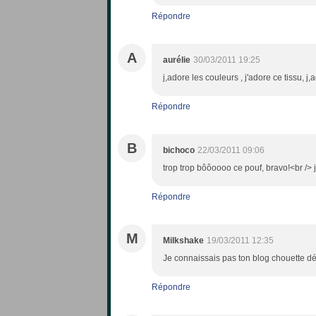
Répondre
A
aurélie
30/03/2011 19:25
j,adore les couleurs , j'adore ce tissu, j,
Répondre
B
bichoco
22/03/2011 09:06
trop trop bôôoooo ce pouf, bravo!<br /> 
Répondre
M
Milkshake
19/03/2011 12:35
Je connaissais pas ton blog chouette dé
Répondre