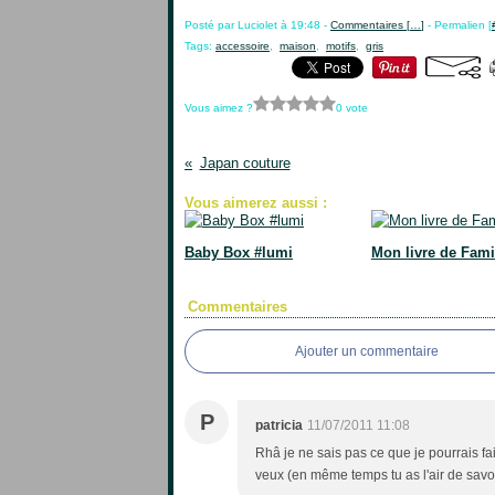
Posté par Luciolet à 19:48 -
Commentaires [
…
]
- Permalien [
Tags:
accessoire
,
maison
,
motifs
,
gris
Vous aimez ?
0 vote
Japan couture
Vous aimerez aussi :
Baby Box #lumi
Mon livre de Fami
Commentaires
Ajouter un commentaire
P
patricia
11/07/2011 11:08
Rhâ je ne sais pas ce que je pourrais f
veux (en même temps tu as l'air de savoir 