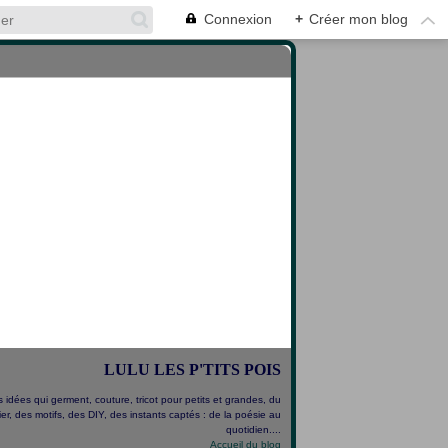
Connexion
+
Créer mon blog
LULU LES P'TITS POIS
 idées qui germent, couture, tricot pour petits et grandes, du
er, des motifs, des DIY, des instants captés : de la poésie au
quotidien....
Accueil du blog