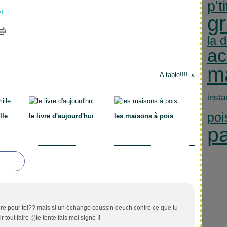
p'ti
#
]
gr
la 
ac
m
A table!!!!
inst
poi
lle
le livre d'aujourd'hui
les maisons à pois
p
aire pour toi?? mais si un échange coussin deuch contre ce que tu
tout faire :))te tente fais moi signe !!