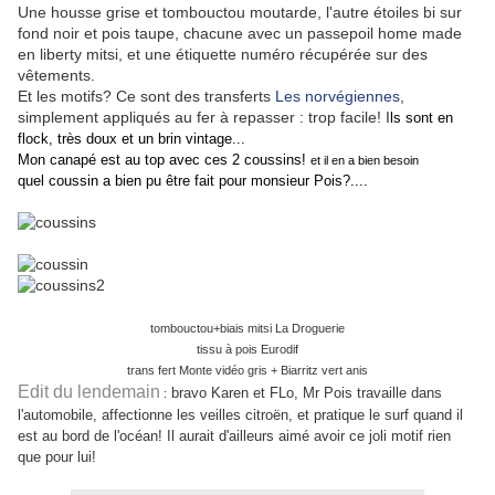
Une housse grise et tombouctou moutarde, l'autre étoiles bi sur
fond noir et pois taupe, chacune avec un passepoil home made
en liberty mitsi, et une étiquette numéro récupérée sur des
vêtements.
Et les motifs? Ce sont des transferts
Les norvégiennes
,
simplement appliqués au fer à repasser : trop facile! I
ls sont en
flock, très doux et un brin vintage...
Mon canapé est au top avec ces 2 coussins!
et il en a bien besoin
quel coussin a bien pu être fait pour monsieur Pois?....
tombouctou+biais mitsi La Droguerie
tissu à pois Eurodif
trans
fert Monte vidéo gris + Biarritz vert anis
Edit du lendemain
bravo Karen et FLo, Mr Pois travaille dans
:
l'automobile, affectionne les veilles citroën, et pratique le surf quand il
est au bord de l'océan! Il aurait d'ailleurs aimé avoir ce joli motif rien
que pour lui!