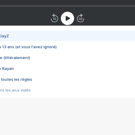
 DayZ
 a 13 ans (et vous l'avez ignoré)
e (littéralement)
im Rayan
 toutes les règles
s les jeux vidéo
us choquant de Rockstar ? - Le scandale BULLY
e plus moche de Steam
du RÊVE tourne au CAUCHEMAR
pendant 8 heures