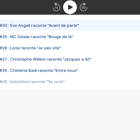
#30 : Eve Angeli raconte "Avant de partir"
#29 : MC Solaar raconte "Bouge de là"
28 : Lorie raconte "Je vais vite"
#27 : Christophe Willem raconte "Jacques a dit"
#26 : Chimène Badi raconte "Entre nous"
#25 : Indochine raconte "3e sexe"
#24 : Zaho raconte "C'est chelou"
#23 : Patrick Bruel raconte "Au café des délices"
#22 : Kyo raconte "Le chemin"
#21 : Nolwenn Leroy raconte "Cassé"
#20 : Patrick Hernandez raconte "Born to be alive"