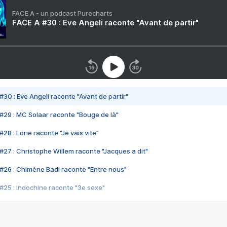
FACE A - un podcast Purecharts
FACE A #30 : Eve Angeli raconte "Avant de partir"
#30 : Eve Angeli raconte "Avant de partir"
#29 : MC Solaar raconte "Bouge de là"
28 : Lorie raconte "Je vais vite"
#27 : Christophe Willem raconte "Jacques a dit"
#26 : Chimène Badi raconte "Entre nous"
#25 : Indochine raconte "3e sexe"
#24 : Zaho raconte "C'est chelou"
#23 : Patrick Bruel raconte "Au café des délices"