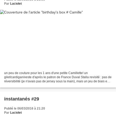
Par
Luciolet
un peu de couture pour les 1 ans d'une petite Camillette! un
gilet/cardigan/veste d'après le patron de France Duval Stalla revisité : pas de
réversibilité (je n'avais pas de jersey sous la main), mais un jeu de biais en
finition. Et aussi un petit leggings...
instantanés #29
Publié le 06/03/2016 à 21:20
Par
Luciolet